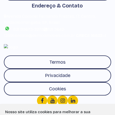
Endereço & Contato
Avenida Coronel Fernando Prestes
,
17
,
Centro
,
Pindamonhangaba
,
SP
,
Brasil
(12) 99673-2275
(12) 3642-
1299
contato@derricoimoveis.com.br
CRECI: 16633-J
Termos
Privacidade
Cookies
Nosso site utiliza cookies para melhorar a sua