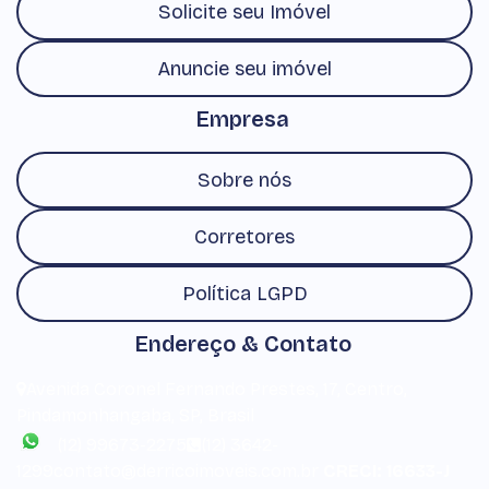
Solicite seu Imóvel
Anuncie seu imóvel
Empresa
Sobre nós
Corretores
Política LGPD
Endereço & Contato
Avenida Coronel Fernando Prestes
,
17
,
Centro
,
Pindamonhangaba
,
SP
,
Brasil
(12) 99673-2275
(12) 3642-
1299
contato@derricoimoveis.com.br
CRECI: 16633-J