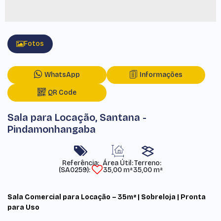
Fotos
WhatsApp
Informações
QR Code
Sala para Locação, Santana -
Pindamonhangaba
Referência:
Área Útil:
Terreno:
(SA0259)
35,00 m²
35,00 m²
Sala Comercial para Locação – 35m² | Sobreloja | Pronta
para Uso