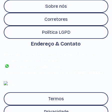
Sobre nós
Corretores
Política LGPD
Endereço & Contato
Avenida Coronel Fernando Prestes
,
17
,
Centro
,
Pindamonhangaba
,
SP
,
Brasil
(12) 99673-2275
(12) 3642-
1299
contato@derricoimoveis.com.br
CRECI: 16633-J
Termos
Privacidade