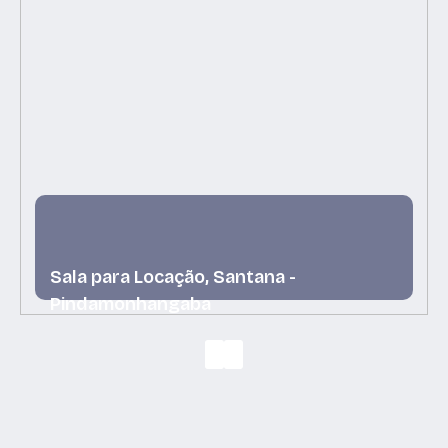
Sala para Locação, Santana -
Pindamonhangaba
Santana, Pindamonhangaba, São Paulo, Brasil