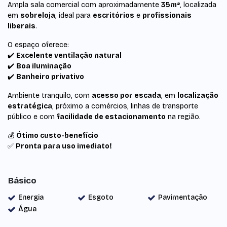
Ampla sala comercial com aproximadamente
35m²
, localizada
em
sobreloja
, ideal para
escritórios
e
profissionais
liberais
.
O espaço oferece:
✔️
Excelente ventilação natural
✔️
Boa iluminação
✔️
Banheiro privativo
Ambiente tranquilo, com
acesso por escada
, em
localização
estratégica
, próximo a comércios, linhas de transporte
público e com
facilidade de estacionamento
na região.
💰
Ótimo custo-benefício
✅
Pronta para uso imediato!
Básico
Energia
Esgoto
Pavimentação
Água