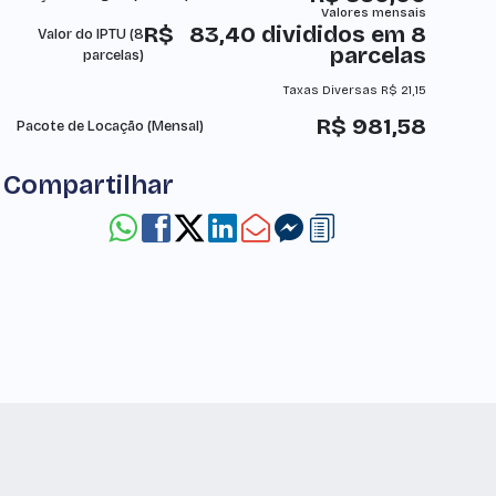
R$
83,40 divididos em 8
Valor do IPTU (8
parcelas
parcelas)
Taxas Diversas
R$
21,15
R$
981,58
Pacote de Locação (Mensal)
Compartilhar