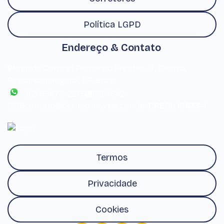
Política LGPD
Endereço & Contato
Avenida Coronel Fernando Prestes
,
17
,
Centro
,
Pindamonhangaba
,
SP
,
Brasil
(12) 99673-2275
(12) 3642-
1299
contato@derricoimoveis.com.br
CRECI: 16633-J
Termos
Privacidade
Cookies