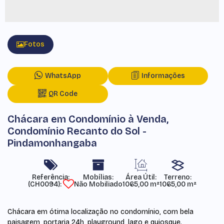
Fotos
WhatsApp
Informações
QR Code
Chácara em Condomínio à Venda,
Condomínio Recanto do Sol -
Pindamonhangaba
Referência:
Mobílias:
Área Útil:
Terreno:
(CH0094)
Não Mobiliado
1065,00 m²
1065,00 m²
Chácara em ótima localização no condomínio, com bela
paisagem, portaria 24h, playground, lago e quiosque.