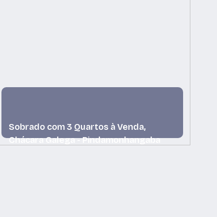
Sobrado com 3 Quartos à Venda,
S
Chácara Galega - Pindamonhangaba
C
Chácara Galega, Pindamonhangaba, São Paulo,
Ch
Brasil
Br