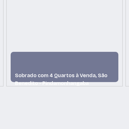
Sobrado com 4 Quartos à Venda, São
Benedito - Pindamonhangaba
São Benedito, Pindamonhangaba, São Paulo, Brasil