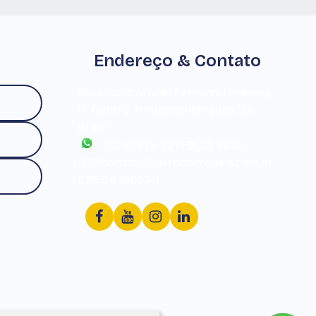
Endereço & Contato
Avenida Coronel Fernando Prestes
,
17
,
Centro
,
Pindamonhangaba
,
SP
,
Brasil
(12) 99673-2275
(12) 3642-
1299
contato@derricoimoveis.com.br
CRECI: 16633-J