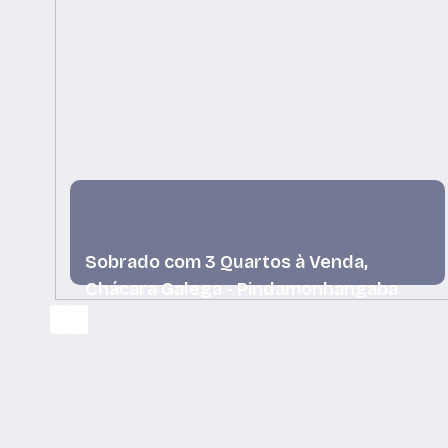
Sobrado com 3 Quartos à Venda,
Chácara Galega - Pindamonhangaba
Chácara Galega, Pindamonhangaba, São Paulo,
Brasil