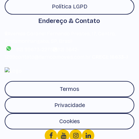
Política LGPD
Endereço & Contato
Avenida Coronel Fernando Prestes
,
17
,
Centro
,
Pindamonhangaba
,
SP
,
Brasil
(12) 99673-2275
(12) 3642-
1299
contato@derricoimoveis.com.br
CRECI: 16633-J
Termos
Privacidade
Cookies