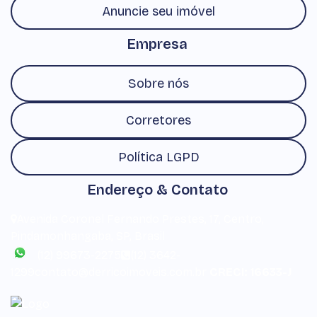
Anuncie seu imóvel
Empresa
Sobre nós
Corretores
Política LGPD
Endereço & Contato
Avenida Coronel Fernando Prestes
,
17
,
Centro
,
Pindamonhangaba
,
SP
,
Brasil
(12) 99673-2275
(12) 3642-
1299
contato@derricoimoveis.com.br
CRECI: 16633-J