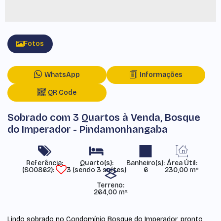
Fotos
WhatsApp
Informações
QR Code
Sobrado com 3 Quartos à Venda, Bosque
do Imperador - Pindamonhangaba
Referência:
Área Útil:
(SO0862)
3 (sendo 3 suítes)
6
230,00 m²
Terreno:
264,00 m²
Lindo sobrado no Condomínio Bosque do Imperador, pronto