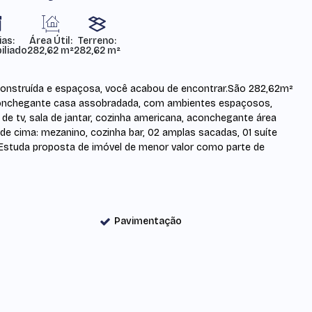
ias:
Área Útil:
Terreno:
iliado
282,62 m²
282,62 m²
construída e espaçosa, você acabou de encontrar.São 282,62m²
aconchegante casa assobradada, com ambientes espaçosos,
la de tv, sala de jantar, cozinha americana, aconchegante área
de cima: mezanino, cozinha bar, 02 amplas sacadas, 01 suíte
 Estuda proposta de imóvel de menor valor como parte de
Pavimentação