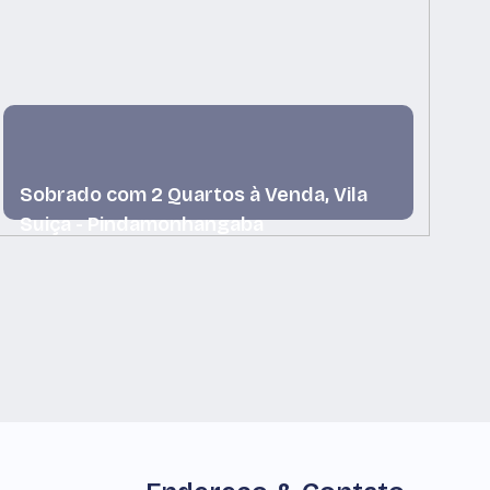
Sobrado com 2 Quartos à Venda, Vila
S
Suiça - Pindamonhangaba
P
Vila Suiça, Pindamonhangaba, São Paulo, Brasil
Pa
Br