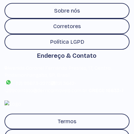
Sobre nós
Corretores
Política LGPD
Endereço & Contato
Avenida Coronel Fernando Prestes
,
17
,
Centro
,
Pindamonhangaba
,
SP
,
Brasil
(12) 99673-2275
(12) 3642-
1299
contato@derricoimoveis.com.br
CRECI: 16633-J
Termos