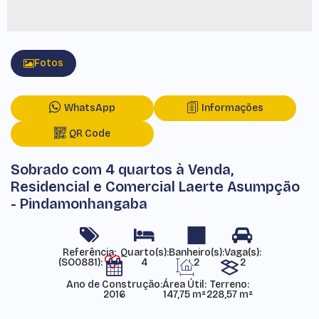
Fotos
WhatsApp
Informações
QR Code
Sobrado com 4 quartos à Venda,
Residencial e Comercial Laerte Asumpção
- Pindamonhangaba
Referência:
(SO0881)
4
2
2
Ano de Construção:
Área Útil:
Terreno:
2016
147,75 m²
228,57 m²