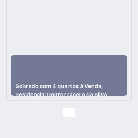
Sobrado com 4 quartos à Venda,
Residencial Doutor Cícero da Silva
Prado - Pindamonhangaba
Residencial Doutor Cícero da Silva Prado,
Pindamonhangaba, São Paulo, Brasil