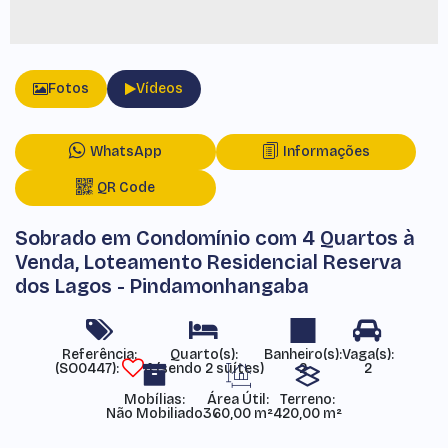
Fotos
Vídeos
WhatsApp
Informações
QR Code
Sobrado em Condomínio com 4 Quartos à
Venda, Loteamento Residencial Reserva
dos Lagos - Pindamonhangaba
Referência:
(SO0447)
4 (sendo 2 suítes)
2
2
Mobílias:
Área Útil:
Terreno:
Não Mobiliado
360,00 m²
420,00 m²