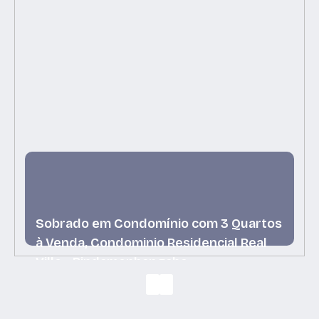
Sobrado em Condomínio com 3 Quartos
à Venda, Condominio Residencial Real
Ville - Pindamonhangaba
Condominio Residencial Real Ville,
Pindamonhangaba, São Paulo, Brasil