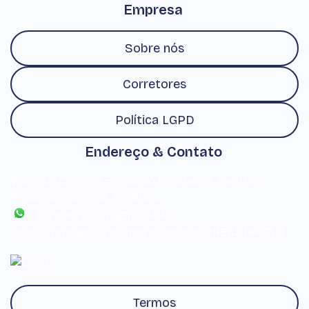
Empresa
Sobre nós
Corretores
Política LGPD
Endereço & Contato
Avenida Coronel Fernando Prestes
,
17
,
Centro
,
Pindamonhangaba
,
SP
,
Brasil
(12) 99673-2275
(12) 3642-
1299
contato@derricoimoveis.com.br
CRECI: 16633-J
Termos