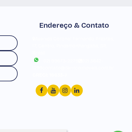
Endereço & Contato
Avenida Coronel Fernando Prestes
,
17
,
Centro
,
Pindamonhangaba
,
SP
,
Brasil
(12) 99673-2275
(12) 3642-
1299
contato@derricoimoveis.com.br
CRECI: 16633-J