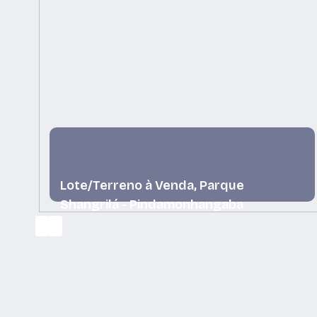
Lote/Terreno à Venda, Parque
Shangrilá - Pindamonhangaba
Parque Shangrilá, Pindamonhangaba, São Paulo,
Brasil