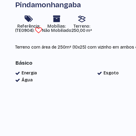
Pindamonhangaba
Referência:
Mobílias:
Terreno:
(TE0904)
Não Mobiliado
250,00 m²
Terreno com área de 250m² (10x25) com vizinho em ambos o
Básico
Energia
Esgoto
Água