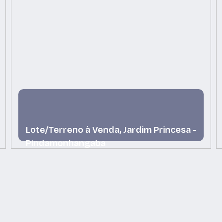
Lote/Terreno à Venda, Jardim Princesa -
Pindamonhangaba
Jardim Princesa, Pindamonhangaba, São Paulo,
Brasil