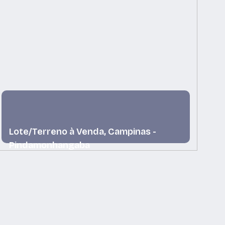
Lote/Terreno à Venda, Campinas -
L
Pindamonhangaba
P
Campinas, Pindamonhangaba, São Paulo, Brasil
Mo