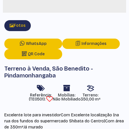
Fotos
WhatsApp
Informações
QR Code
Terreno à Venda, São Benedito -
Pindamonhangaba
Referência:
Mobílias:
Terreno:
(TE0501)
Não Mobiliado
350,00 m²
Excelente lote para investidorCom Excelente localização (na
rua dos fundos do supermercado Shibata do Centro)Com área
de 350m²Já murado