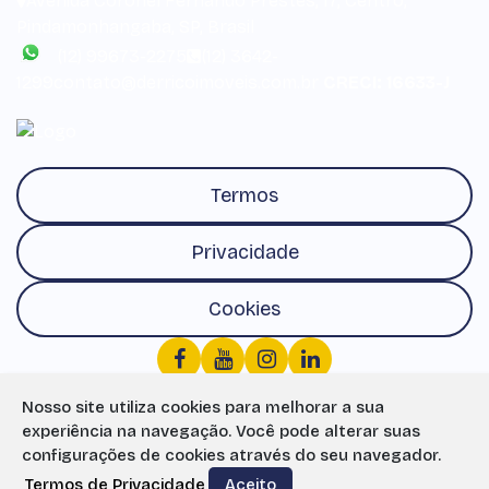
Avenida Coronel Fernando Prestes
,
17
,
Centro
,
Pindamonhangaba
,
SP
,
Brasil
(12) 99673-2275
(12) 3642-
1299
contato@derricoimoveis.com.br
CRECI: 16633-J
Termos
Privacidade
Cookies
Nosso site utiliza cookies para melhorar a sua
experiência na navegação.
Você pode alterar suas
configurações de cookies através do seu navegador.
Termos de Privacidade
Aceito