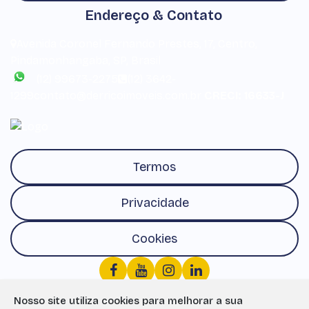
Endereço & Contato
Avenida Coronel Fernando Prestes
,
17
,
Centro
,
Pindamonhangaba
,
SP
,
Brasil
(12) 99673-2275
(12) 3642-
1299
contato@derricoimoveis.com.br
CRECI: 16633-J
Termos
Privacidade
Cookies
Nosso site utiliza cookies para melhorar a sua