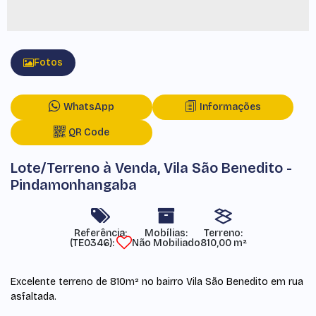
Fotos
WhatsApp
Informações
QR Code
Lote/Terreno à Venda, Vila São Benedito -
Pindamonhangaba
Referência:
Mobílias:
Terreno:
(TE0346)
Não Mobiliado
810,00 m²
Excelente terreno de 810m² no bairro Vila São Benedito em rua
asfaltada.