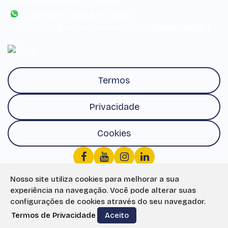
Pindamonhangaba
,
SP
,
Brasil
(12) 99673-2275
(12) 3642-
1299
contato@derricoimoveis.com.br
CRECI: 16633-J
Termos
Privacidade
Cookies
Nosso site utiliza cookies para melhorar a sua
experiência na navegação.
Você pode alterar suas
configurações de cookies através do seu navegador.
Termos de Privacidade
Aceito