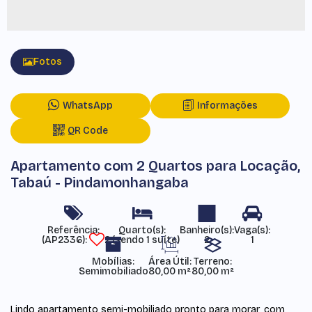
Fotos
WhatsApp
Informações
QR Code
Apartamento com 2 Quartos para Locação,
Tabaú - Pindamonhangaba
Referência:
(AP2336)
2 (sendo 1 suíte)
2
1
Mobílias:
Área Útil:
Terreno:
Semimobiliado
80,00 m²
80,00 m²
Lindo apartamento semi-mobiliado pronto para morar, com