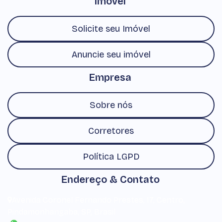
Imóvel
Solicite seu Imóvel
Anuncie seu imóvel
Empresa
Sobre nós
Corretores
Política LGPD
Endereço & Contato
Avenida Coronel Fernando Prestes
,
17
,
Centro
,
Pindamonhangaba
,
SP
,
Brasil