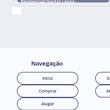
Residencial Doutor Lessa -
Pindamonhangaba
Jardim Residencial Doutor Lessa, Pindamonhangaba,
São Paulo, Brasil
Navegação
Início
S
Comprar
A
Alugar