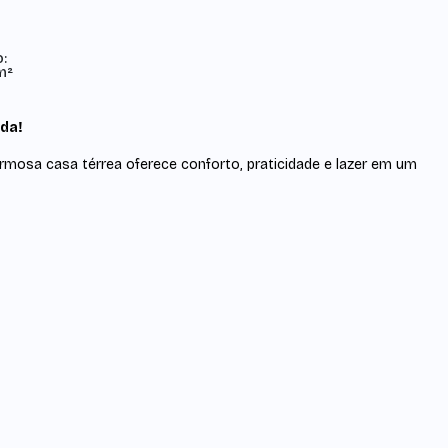
o:
m²
ada!
armosa casa térrea oferece conforto, praticidade e lazer em um