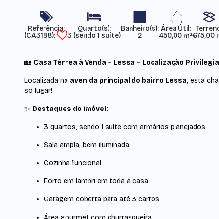
Referência:
Área Útil:
Terren
(CA3188)
3 (sendo 1 suíte)
2
450,00 m²
675,00 
🏡
Casa Térrea à Venda – Lessa – Localização Privilegi
Localizada na
avenida principal do bairro Lessa
, esta ch
só lugar!
✨
Destaques do imóvel:
3 quartos, sendo 1 suíte com armários planejados
Sala ampla, bem iluminada
Cozinha funcional
Forro em lambri em toda a casa
Garagem coberta para até 3 carros
Área gourmet com churrasqueira