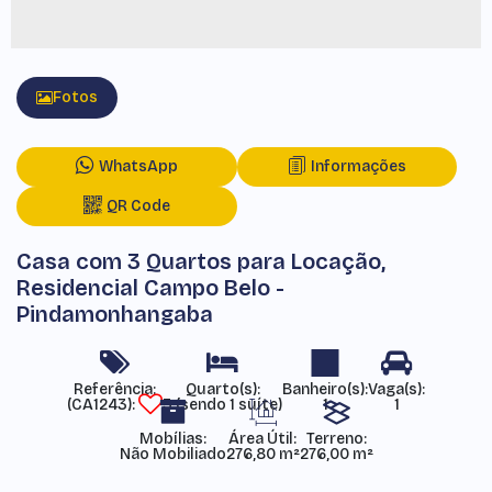
Fotos
WhatsApp
Informações
QR Code
Casa com 3 Quartos para Locação,
Residencial Campo Belo -
Pindamonhangaba
Referência:
(CA1243)
3 (sendo 1 suíte)
1
1
Mobílias:
Área Útil:
Terreno:
Não Mobiliado
276,80 m²
276,00 m²