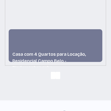
Casa com 4 Quartos para Locação,
Residencial Campo Belo -
Pindamonhangaba
Residencial Campo Belo, Pindamonhangaba, São
Paulo, Brasil