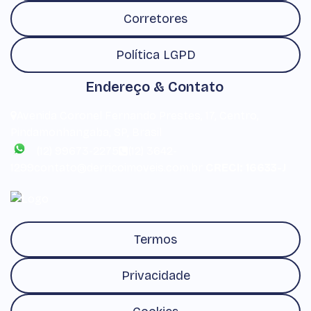
Corretores
Política LGPD
Endereço & Contato
Avenida Coronel Fernando Prestes
,
17
,
Centro
,
Pindamonhangaba
,
SP
,
Brasil
(12) 99673-2275
(12) 3642-
1299
contato@derricoimoveis.com.br
CRECI: 16633-J
Termos
Privacidade