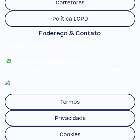
Corretores
Política LGPD
Endereço & Contato
Avenida Coronel Fernando Prestes
,
17
,
Centro
,
Pindamonhangaba
,
SP
,
Brasil
(12) 99673-2275
(12) 3642-
1299
contato@derricoimoveis.com.br
CRECI: 16633-J
Termos
Privacidade
Cookies