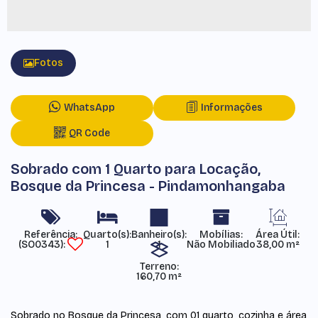
Fotos
WhatsApp
Informações
QR Code
Sobrado com 1 Quarto para Locação,
Bosque da Princesa - Pindamonhangaba
Referência:
Mobílias:
Área Útil:
(SO0343)
1
1
Não Mobiliado
38,00 m²
Terreno:
160,70 m²
Sobrado no Bosque da Princesa, com 01 quarto, cozinha e área