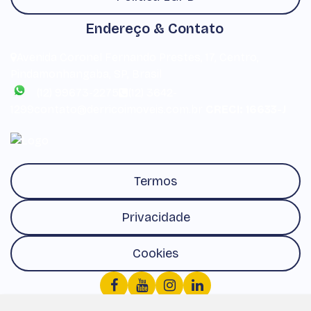
Endereço & Contato
Avenida Coronel Fernando Prestes
,
17
,
Centro
,
Pindamonhangaba
,
SP
,
Brasil
(12) 99673-2275
(12) 3642-
1299
contato@derricoimoveis.com.br
CRECI: 16633-J
Termos
Privacidade
Cookies