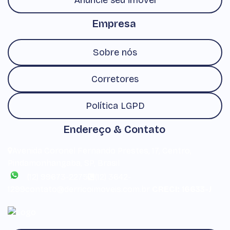
Anuncie seu imóvel
Empresa
Sobre nós
Corretores
Política LGPD
Endereço & Contato
Avenida Coronel Fernando Prestes
,
17
,
Centro
,
Pindamonhangaba
,
SP
,
Brasil
(12) 99673-2275
(12) 3642-
1299
contato@derricoimoveis.com.br
CRECI: 16633-J