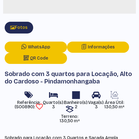
Fotos
WhatsApp
Informações
QR Code
Sobrado com 3 quartos para Locação, Alto
do Cardoso - Pindamonhangaba
Referência:
Área Útil:
(SO0890)
3
2
3
130,50 m²
Terreno:
130,50 m²
Sobrado para Locação com 3 Quartos e Sacada Ampla