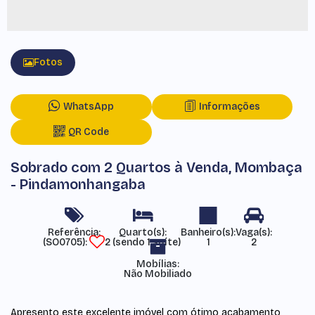
Fotos
WhatsApp
Informações
QR Code
Sobrado com 2 Quartos à Venda, Mombaça
- Pindamonhangaba
Referência:
(SO0705)
2 (sendo 1 suíte)
1
2
Mobílias:
Não Mobiliado
Apresento este excelente imóvel com ótimo acabamento,