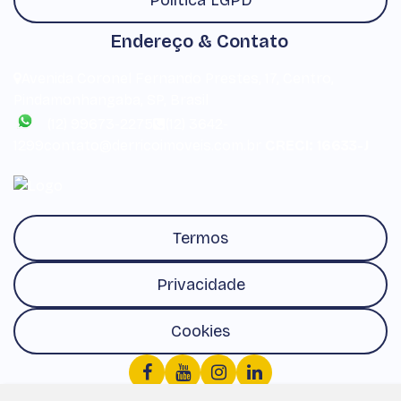
Política LGPD
Endereço & Contato
Avenida Coronel Fernando Prestes
,
17
,
Centro
,
Pindamonhangaba
,
SP
,
Brasil
(12) 99673-2275
(12) 3642-
1299
contato@derricoimoveis.com.br
CRECI: 16633-J
Termos
Privacidade
Cookies