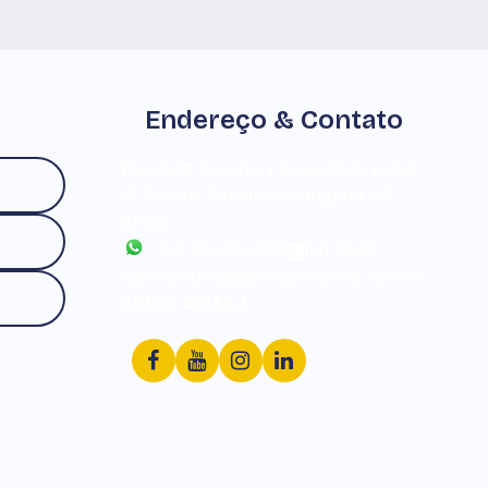
Endereço & Contato
Avenida Coronel Fernando Prestes
,
17
,
Centro
,
Pindamonhangaba
,
SP
,
Brasil
(12) 99673-2275
(12) 3642-
1299
contato@derricoimoveis.com.br
CRECI: 16633-J