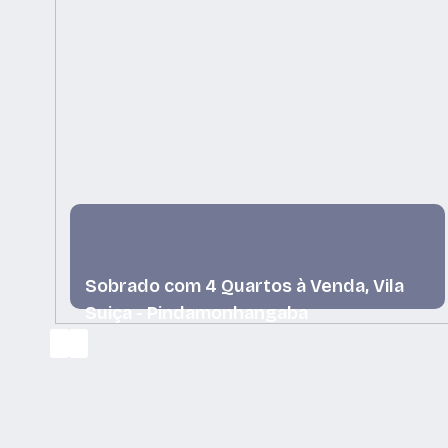
Sobrado com 4 Quartos à Venda, Vila
Suiça - Pindamonhangaba
Vila Suiça, Pindamonhangaba, São Paulo, Brasil