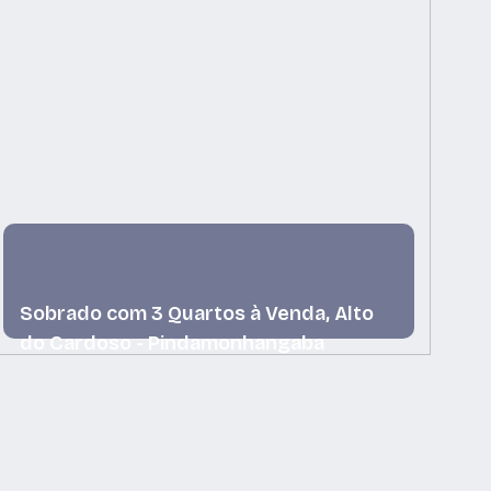
Sobrado com 3 Quartos à Venda, Alto
S
do Cardoso - Pindamonhangaba
d
Alto do Cardoso, Pindamonhangaba, São Paulo,
Al
Brasil
Br