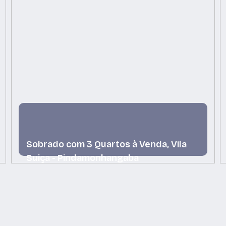
Sobrado com 3 Quartos à Venda, Vila
Suiça - Pindamonhangaba
Vila Suiça, Pindamonhangaba, São Paulo, Brasil